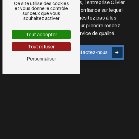
les normes environnementales, l'entreprise Olivier
Ce site utilise des cookies
et vous donne le contrôle
et Fils est le prestataire de confiance sur lequel
sur ceux que vous
vous pouvez compter. N'hésitez pas à les
souhaitez activer
contacter dès aujourd'hui pour prendre rendez-
vous et bénéficier d'un service de qualité.
Tout accepter
Tout refuser
En savoir plus
Contactez-nous
Personnaliser